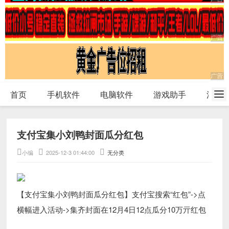
首页
手机软件
电脑软件
游戏助手
活动
支付宝集小刘鸭封面瓜分红包
小编
2025-12-3 01:44:00
无分类
【支付宝集小刘鸭封面瓜分红包】支付宝搜索“红包”->点
横幅进入活动->集齐封面在12月4日12点瓜分10万亓红包