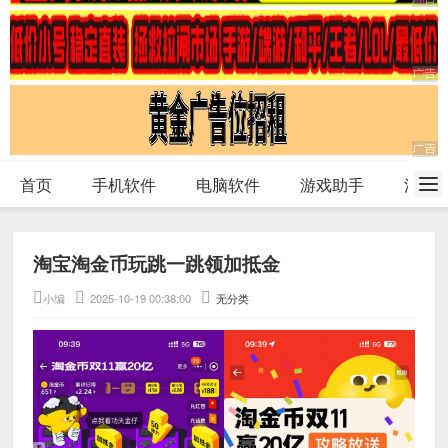
首页
手机软件
电脑软件
游戏助手
活动
淘宝淘金币玩跳一跳领加抵金
小编
2025-10-19 00:38:00
无分类