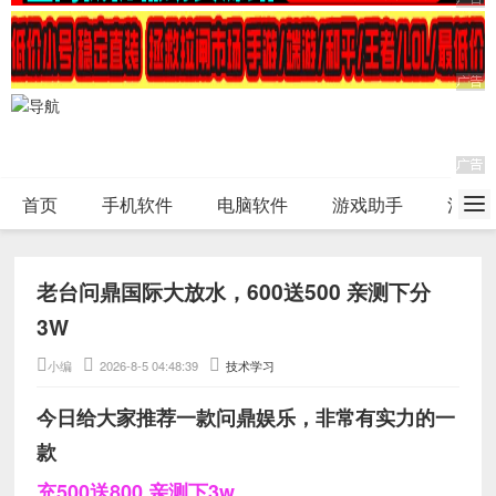
首页
手机软件
电脑软件
游戏助手
活动
老台问鼎国际大放水，600送500 亲测下分
3W
小编
2026-8-5 04:48:39
技术学习
今日给大家推荐一款问鼎娱乐，非常有实力的一
款
充500送800 亲测下3w