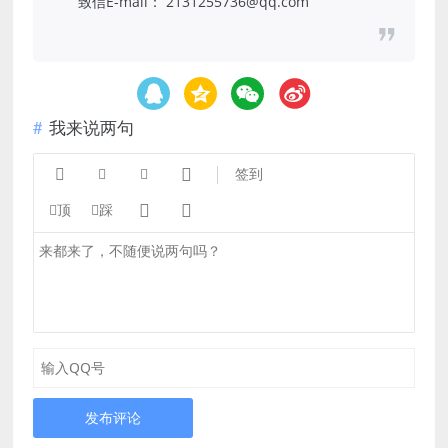
致信E-mail： 2131255736@qq.com
我来说两句




签到


顶
踩
发布评论